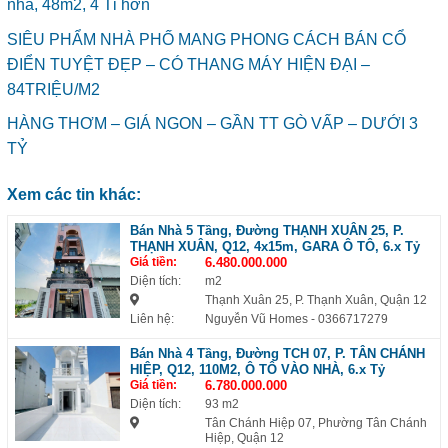
nhà, 48m2, 4 Tỉ hơn
SIÊU PHẨM NHÀ PHỐ MANG PHONG CÁCH BÁN CỔ
ĐIỂN TUYỆT ĐẸP – CÓ THANG MÁY HIỆN ĐẠI –
84TRIỆU/M2
HÀNG THƠM – GIÁ NGON – GẦN TT GÒ VẤP – DƯỚI 3
TỶ
Xem các tin khác:
Bán Nhà 5 Tầng, Đường THẠNH XUÂN 25, P.
THẠNH XUÂN, Q12, 4x15m, GARA Ô TÔ, 6.x Tỷ
Giá tiền:
6.480.000.000
Diện tích:
m2
Thạnh Xuân 25, P. Thạnh Xuân, Quận 12
Liên hệ:
Nguyễn Vũ Homes
- 0366717279
Bán Nhà 4 Tầng, Đường TCH 07, P. TÂN CHÁNH
HIỆP, Q12, 110M2, Ô TÔ VÀO NHÀ, 6.x Tỷ
Giá tiền:
6.780.000.000
Diện tích:
93 m2
Tân Chánh Hiệp 07, Phường Tân Chánh
Hiệp, Quận 12