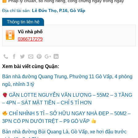
Pháp lý chuẩn, sổ hồng riêng, công chứng ngay trong ngày
Địa chỉ tài sản:
Lê Đức Thọ, P.16, Gò Vấp
Thông tin liên hệ
Vũ nhà phố
0366717279
Xem bài viết cùng Quận:
Bán nhà đường Quang Trung, Phường 11 Gò Vấp, 4 phòng
ngủ, nhỉnh 3 tỷ
GẦN LOTTE NGUYỄN VĂN LƯỢNG – 55M2 – 3 TẦNG
– 4PN – SÁT MẶT TIỀN – CHỈ 5 TỈ HƠN
CHỈ NHỈNH 5 TỈ – SỞ HỮU NGAY NHÀ ĐẸP – 50M2 –
3PN CÓ PN DƯỚI TRỆT – P9 GÒ VẤP
Bán nhà đường Bùi Quang Là, Gò Vấp, xe hơi đậu trước