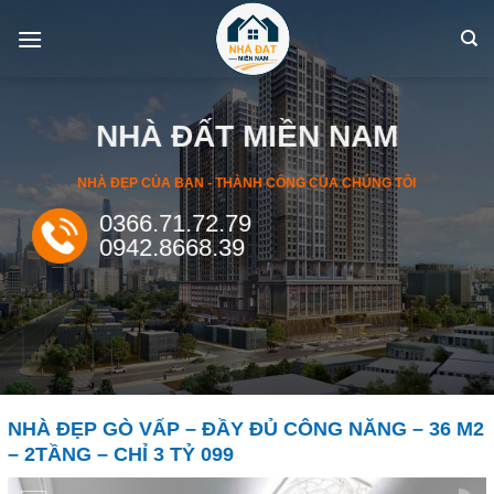
Skip
to
content
NHÀ ĐẤT MIỀN NAM
NHÀ ĐẸP CỦA BẠN - THÀNH CÔNG CỦA CHÚNG TÔI
0366.71.72.79
0942.8668.39
NHÀ ĐẸP GÒ VẤP – ĐẦY ĐỦ CÔNG NĂNG – 36 M2
– 2TẦNG – CHỈ 3 TỶ 099