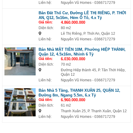
Liên hệ:
Nguyễn Vũ Homes
- 0366717279
Bán Đất Thổ Cư, Đường LÊ THỊ RIÊNG, P. THỚI
AN, Q12, 5x16m, Hẻm Ô Tô, 4.x Tỷ
Giá tiền:
4.860.000.000
Diện tích:
80 m2
Lê Thị Riêng, P. Thới An, Quận 12
Liên hệ:
Nguyễn Vũ Homes
- 0366717279
Bán Nhà MẶT TIỀN 10M, Phường HIỆP THÀNH,
Quận 12, 4.5x16m, Nhỉnh 6 Tỷ
Giá tiền:
6.030.000.000
Diện tích:
70 m2
Đường Hiệp thành 45, P. Tân Thới Hiệp,
Quận 12
Liên hệ:
Nguyễn Vũ Homes
- 0366717279
Bán Nhà 5 Tầng, THẠNH XUÂN 25, QUẬN 12,
Đường 8m, Ngang 5.5m, 6.x Tỷ
Giá tiền:
6.960.000.000
Diện tích:
61 m2
Thạnh Xuân 25, P. Thạnh Xuân, Quận 12
Liên hệ:
Nguyễn Vũ Homes
- 0366717279