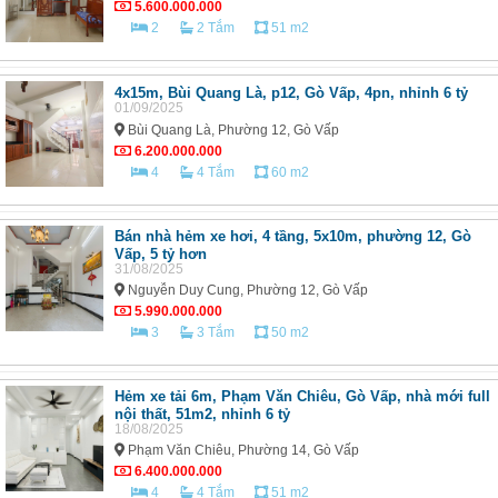
5.600.000.000
2
2 Tắm
51 m2
4x15m, Bùi Quang Là, p12, Gò Vấp, 4pn, nhỉnh 6 tỷ
01/09/2025
Bùi Quang Là, Phường 12, Gò Vấp
6.200.000.000
4
4 Tắm
60 m2
Bán nhà hẻm xe hơi, 4 tầng, 5x10m, phường 12, Gò
Vấp, 5 tỷ hơn
31/08/2025
Nguyễn Duy Cung, Phường 12, Gò Vấp
5.990.000.000
3
3 Tắm
50 m2
Hẻm xe tải 6m, Phạm Văn Chiêu, Gò Vấp, nhà mới full
nội thất, 51m2, nhỉnh 6 tỷ
18/08/2025
Phạm Văn Chiêu, Phường 14, Gò Vấp
6.400.000.000
4
4 Tắm
51 m2