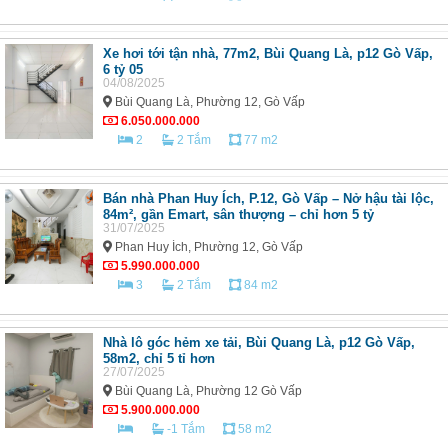
Xe hơi tới tận nhà, 77m2, Bùi Quang Là, p12 Gò Vấp,
6 tỷ 05
04/08/2025
Bùi Quang Là, Phường 12, Gò Vấp
6.050.000.000
2
2 Tắm
77 m2
Bán nhà Phan Huy Ích, P.12, Gò Vấp – Nở hậu tài lộc,
84m², gần Emart, sân thượng – chỉ hơn 5 tỷ
31/07/2025
Phan Huy Ích, Phường 12, Gò Vấp
5.990.000.000
3
2 Tắm
84 m2
Nhà lô góc hẻm xe tải, Bùi Quang Là, p12 Gò Vấp,
58m2, chỉ 5 tỉ hơn
27/07/2025
Bùi Quang Là, Phường 12 Gò Vấp
5.900.000.000
-1 Tắm
58 m2