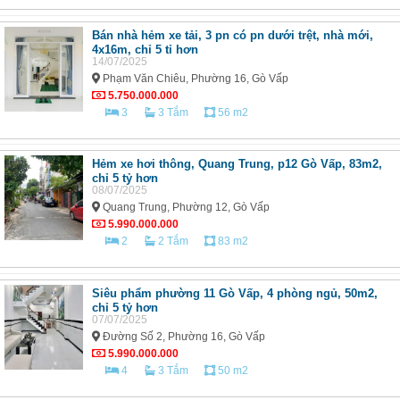
Bán nhà hẻm xe tải, 3 pn có pn dưới trệt, nhà mới,
4x16m, chỉ 5 tỉ hơn
14/07/2025
Phạm Văn Chiêu, Phường 16, Gò Vấp
5.750.000.000
3
3 Tắm
56 m2
Hẻm xe hơi thông, Quang Trung, p12 Gò Vấp, 83m2,
chỉ 5 tỷ hơn
08/07/2025
Quang Trung, Phường 12, Gò Vấp
5.990.000.000
2
2 Tắm
83 m2
Siêu phẩm phường 11 Gò Vấp, 4 phòng ngủ, 50m2,
chỉ 5 tỷ hơn
07/07/2025
Đường Số 2, Phường 16, Gò Vấp
5.990.000.000
4
3 Tắm
50 m2