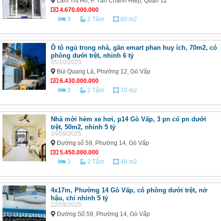
Lâm Thị Hố, P. Tân Chánh Hiệp, Quận 12
4.670.000.000
3
2 Tắm
60 m2
Ô tô ngủ trong nhà, gần emart phan huy ích, 70m2, có
phòng dưới trệt, nhỉnh 6 tỷ
05/10/2025
Bùi Quang Là, Phường 12, Gò Vấp
6.430.000.000
3
2 Tắm
70 m2
Nhà mới hẻm xe hơi, p14 Gò Vấp, 3 pn có pn dưới
trệt, 50m2, nhỉnh 5 tỷ
24/09/2025
Đường số 59, Phường 14, Gò Vấp
5.450.000.000
3
2 Tắm
48 m2
4x17m, Phường 14 Gò Vấp, có phòng dưới trệt, nở
hậu, chỉ nhỉnh 5 tỷ
22/09/2025
Đường Số 59, Phường 14, Gò Vấp