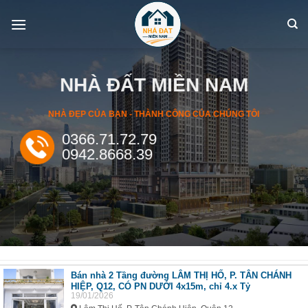
Skip
to
content
NHÀ ĐẤT MIỀN NAM
NHÀ ĐẸP CỦA BẠN - THÀNH CÔNG CỦA CHÚNG TÔI
0366.71.72.79
0942.8668.39
Bán nhà 2 Tầng đường LÂM THỊ HỐ, P. TÂN CHÁNH
HIỆP, Q12, CÓ PN DƯỚI 4x15m, chỉ 4.x Tỷ
19/01/2026