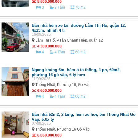
5.500.000.000
3
2 Tắm
70 m2
Bán nhà hẻm xe tải, đường Lâm Thị Hố, quận 12,
4x15m, nhỉnh 4 tỉ
16/09/2025
Lâm Thị Hố, P.Tân Chánh Hiệp, quận 12
4.300.000.000
4
4 Tắm
60 m2
Ngang khủng 6m, hẻm ô tô thông, 4 pn, 60m2,
phường 16 gò vấp, 6 tỷ hơn
11/09/2025
Thống Nhất, Phường 16, Gò Vấp
6.600.000.000
4
4 Tắm
60 m2
Bán nhà 62m2, 2 tầng, hẻm xe hơi, 5m Thống Nhất Gò
Vấp, 6.0x tỷ
07/09/2025
Thống Nhất, Phường 16 Gò Vấp
6.050.000.000