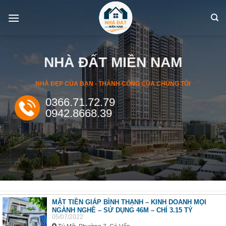
Skip
to
content
NHÀ ĐẤT MIỀN NAM
NHÀ ĐẸP CỦA BẠN - THÀNH CÔNG CỦA CHÚNG TÔI
0366.71.72.79
0942.8668.39
MẶT TIỀN GIÁP BÌNH THẠNH – KINH DOANH MỌI
NGÀNH NGHỀ – SỬ DỤNG 46M – CHỈ 3.15 TỶ
05/07/2022