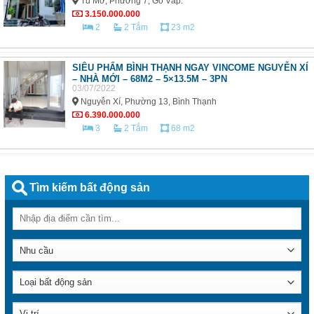
Tú Mỡ, Phường 7, Gò Vấp.
3.150.000.000
2
2 Tắm
23 m2
SIÊU PHẨM BÌNH THẠNH NGAY VINCOME NGUYỄN XÍ
– NHÀ MỚI – 68M2 – 5×13.5M – 3PN
03/07/2022
Nguyễn Xí, Phường 13, Bình Thạnh
6.390.000.000
3
2 Tắm
68 m2
Tìm kiếm bất động sản