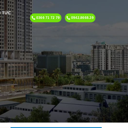
N TỨC
0366 71 72 79
0942.8668.39