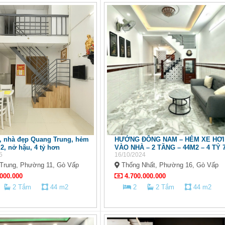
, nhà đẹp Quang Trung, hẻm
HƯỚNG ĐÔNG NAM – HẺM XE HƠI
2, nở hậu, 4 tỷ hơn
VÀO NHÀ – 2 TẦNG – 44M2 – 4 TỶ 
5
16/10/2024
Trung, Phường 11, Gò Vấp
Thống Nhất, Phường 16, Gò Vấp
000.000
4.700.000.000
2 Tắm
44 m2
2
2 Tắm
44 m2