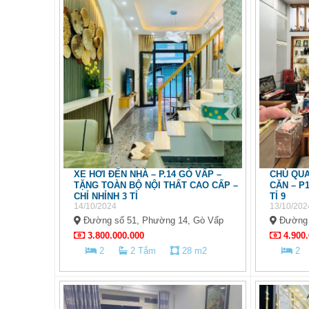
XE HƠI ĐẾN NHÀ – P.14 GÒ VẤP –
CHỦ QUA
TẶNG TOÀN BỘ NỘI THẤT CAO CẤP –
CĂN – P1
CHỈ NHỈNH 3 TỈ
TỈ 9
14/10/2024
13/10/202
Đường số 51, Phường 14, Gò Vấp
Đường 
3.800.000.000
4.900.
2
2 Tắm
28 m2
2