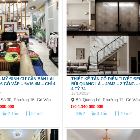
 MỸ ĐỊNH CƯ CẦN BÁN LẠI
THIẾT KẾ TÂN CỔ ĐIỂN TUYỆT ĐẸ
6 GÒ VẤP – 5×16.4M – CHỈ 4
BÙI QUANG LÀ – 49M2 – 2 TẦNG – 
4 TỶ 34
4
12/10/2024
Số 30, Phường 16, Gò Vấp
Bùi Quang Là, Phường 12, Gò Vấp
000.000
4.340.000.000
2 Tắm
82 m2
2
3 Tắm
49 m2