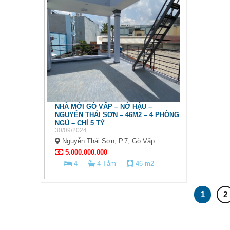
NHÀ MỚI GÒ VẤP – NỞ HẬU –
NGUYỄN THÁI SƠN – 46M2 – 4 PHÒNG
NGỦ – CHỈ 5 TỶ
30/09/2024
Nguyễn Thái Sơn, P.7, Gò Vấp
5.000.000.000
4
4 Tắm
46 m2
1
2