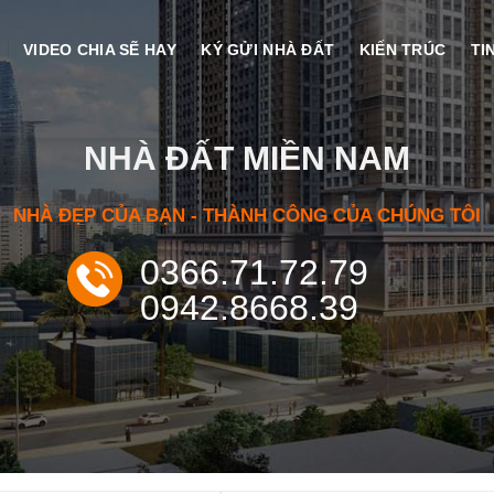
VIDEO CHIA SẼ HAY
KÝ GỬI NHÀ ĐẤT
KIẾN TRÚC
TI
NHÀ ĐẤT MIỀN NAM
NHÀ ĐẸP CỦA BẠN - THÀNH CÔNG CỦA CHÚNG TÔI
0366.71.72.79
0942.8668.39