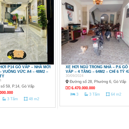
HƠI P14 GÒ VẤP – NHÀ MỚI
XE HƠI NGỦ TRONG NHÀ – P.6 GÒ
– VUÔNG VỨC A4 – 48M2 –
VẤP – 4 TẦNG – 64M2 – CHỈ 6 TỶ 4
30/09/2024
 TỶ
4
Đường số 28, Phường 6, Gò Vấp
ố 59, P.14, Gò Vấp
6.470.000.000
000.000
3
3 Tắm
64 m2
3 Tắm
48 m2