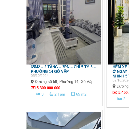
65M2 – 2 TẦNG – 3PN – CHỈ 5 TỶ 3 –
HẺM XE 
PHƯỜNG 14 GÒ VẤP
Ở NGAY 
05/10/2024
NHỈNH 5
02/10/202
Đường số 59, Phường 14, Gò Vấp.
Đường s
5.300.000.000
5.450.
3
2 Tắm
65 m2
2