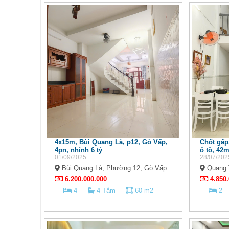
4x15m, Bùi Quang Là, p12, Gò Vấp,
Chốt gấp
4pn, nhỉnh 6 tỷ
ô tô, 42m
01/09/2025
28/07/202
Bùi Quang Là, Phường 12, Gò Vấp
Quang 
6.200.000.000
4.850.
4
4 Tắm
60 m2
2