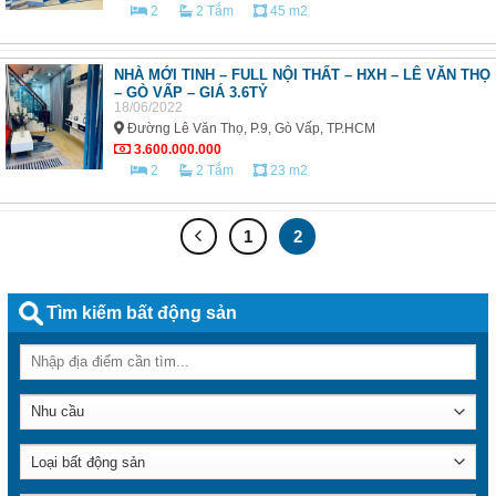
2
2 Tắm
45 m2
NHÀ MỚI TINH – FULL NỘI THẤT – HXH – LÊ VĂN THỌ
– GÒ VẤP – GIÁ 3.6TỶ
18/06/2022
Đường Lê Văn Thọ, P.9, Gò Vấp, TP.HCM
3.600.000.000
2
2 Tắm
23 m2
1
2
Tìm kiếm bất động sản