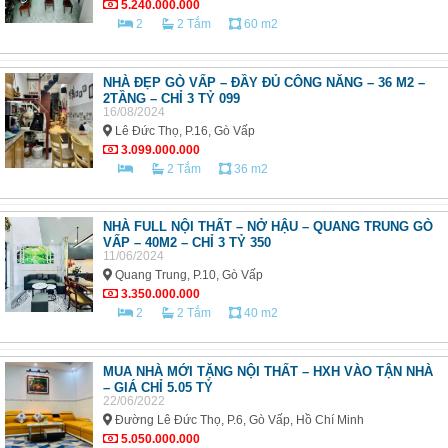
5.240.000.000
2
2 Tắm
60 m2
NHÀ ĐẸP GÒ VẤP – ĐẦY ĐỦ CÔNG NĂNG – 36 M2 –
2TẦNG – CHỈ 3 TỶ 099
16/08/2024
Lê Đức Thọ, P.16, Gò Vấp
3.099.000.000
2 Tắm
36 m2
NHÀ FULL NỘI THẤT – NỞ HẬU – QUANG TRUNG GÒ
VẤP – 40M2 – CHỈ 3 TỶ 350
11/06/2024
Quang Trung, P.10, Gò Vấp
3.350.000.000
2
2 Tắm
40 m2
MUA NHÀ MỚI TẶNG NỘI THẤT – HXH VÀO TẬN NHÀ
– GIÁ CHỈ 5.05 TỶ
22/06/2022
Đường Lê Đức Thọ, P.6, Gò Vấp, Hồ Chí Minh
5.050.000.000