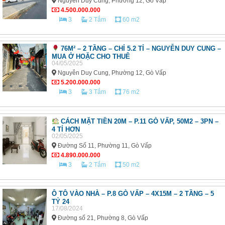
Nguyễn Duy Cung, Phường 12, Gò Vấp
4.500.000.000
3
2 Tắm
60 m2
76M² – 2 TẦNG – CHỈ 5.2 TỈ – NGUYỄN DUY CUNG –
MUA Ở HOẶC CHO THUÊ
04/05/2025
Nguyễn Duy Cung, Phường 12, Gò Vấp
5.200.000.000
3
3 Tắm
76 m2
CÁCH MẶT TIỀN 20M – P.11 GÒ VẤP, 50M2 – 3PN –
4 TỈ HƠN
02/05/2025
Đường Số 11, Phường 11, Gò Vấp
4.890.000.000
3
2 Tắm
50 m2
Ô TÔ VÀO NHÀ – P.8 GÒ VẤP – 4X15M – 2 TẦNG – 5
TỶ 24
17/08/2024
Đường số 21, Phường 8, Gò Vấp