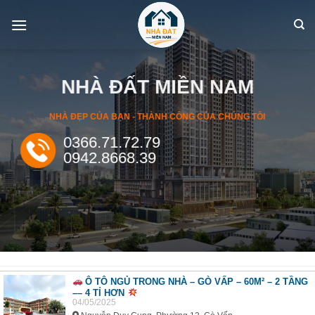
Skip
to
content
NHÀ ĐẤT MIỀN NAM
NHÀ ĐẸP CỦA BẠN - THÀNH CÔNG CỦA CHÚNG TÔI
0366.71.72.79
0942.8668.39
Ô TÔ NGỦ TRONG NHÀ – GÒ VẤP – 60M² – 2 TẦNG
–– 4 TỈ HƠN
04/05/2025