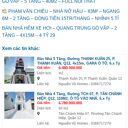
GÒ VẤP – 5 TẦNG – 40M2 – FULL NỘI THẤT
PHẠM VĂN CHIÊU – NHÀ NỞ HẬU – 83M² – NGANG
6M – 2 TẦNG – DÒNG TIỀN 15TR/THÁNG – NHỈNH 5 TỈ
BÁN NHÀ HẺM XE HƠI – QUANG TRUNG GÒ VẤP – 2
TẦNG – 4X15M – 4 TỶ 29
Xem các tin khác:
Bán Nhà 5 Tầng, Đường THẠNH XUÂN 25, P.
THẠNH XUÂN, Q12, 4x15m, GARA Ô TÔ, 6.x Tỷ
Giá tiền:
6.480.000.000
Diện tích:
m2
Thạnh Xuân 25, P. Thạnh Xuân, Quận 12
Liên hệ:
Nguyễn Vũ Homes
- 0366717279
Bán Nhà 4 Tầng, Đường TCH 07, P. TÂN CHÁNH
HIỆP, Q12, 110M2, Ô TÔ VÀO NHÀ, 6.x Tỷ
Giá tiền:
6.780.000.000
Diện tích:
93 m2
Tân Chánh Hiệp 07, Phường Tân Chánh
Hiệp, Quận 12
Liên hệ:
Nguyễn Vũ Homes
- 0366717279