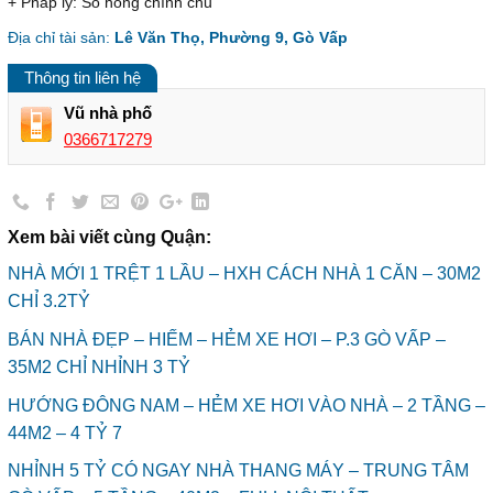
+ Pháp lý: Sổ hồng chính chủ
Địa chỉ tài sản:
Lê Văn Thọ, Phường 9, Gò Vấp
Thông tin liên hệ
Vũ nhà phố
0366717279
Xem bài viết cùng Quận:
NHÀ MỚI 1 TRỆT 1 LẦU – HXH CÁCH NHÀ 1 CĂN – 30M2
CHỈ 3.2TỶ
BÁN NHÀ ĐẸP – HIẾM – HẺM XE HƠI – P.3 GÒ VẤP –
35M2 CHỈ NHỈNH 3 TỶ
HƯỚNG ĐÔNG NAM – HẺM XE HƠI VÀO NHÀ – 2 TẦNG –
44M2 – 4 TỶ 7
NHỈNH 5 TỶ CÓ NGAY NHÀ THANG MÁY – TRUNG TÂM