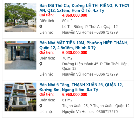
Bán Đất Thổ Cư, Đường LÊ THỊ RIÊNG, P. THỚI
AN, Q12, 5x16m, Hẻm Ô Tô, 4.x Tỷ
Giá tiền:
4.860.000.000
Diện tích:
80 m2
Lê Thị Riêng, P. Thới An, Quận 12
Liên hệ:
Nguyễn Vũ Homes
- 0366717279
Bán Nhà MẶT TIỀN 10M, Phường HIỆP THÀNH,
Quận 12, 4.5x16m, Nhỉnh 6 Tỷ
Giá tiền:
6.030.000.000
Diện tích:
70 m2
Đường Hiệp thành 45, P. Tân Thới Hiệp,
Quận 12
Liên hệ:
Nguyễn Vũ Homes
- 0366717279
Bán Nhà 5 Tầng, THẠNH XUÂN 25, QUẬN 12,
Đường 8m, Ngang 5.5m, 6.x Tỷ
Giá tiền:
6.960.000.000
Diện tích:
61 m2
Thạnh Xuân 25, P. Thạnh Xuân, Quận 12
Liên hệ:
Nguyễn Vũ Homes
- 0366717279