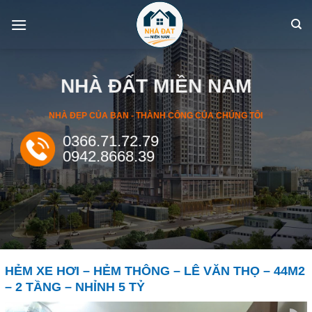
Skip
to
content
NHÀ ĐẤT MIỀN NAM
NHÀ ĐẸP CỦA BẠN - THÀNH CÔNG CỦA CHÚNG TÔI
0366.71.72.79
0942.8668.39
HẺM XE HƠI – HẺM THÔNG – LÊ VĂN THỌ – 44M2
– 2 TẦNG – NHỈNH 5 TỶ