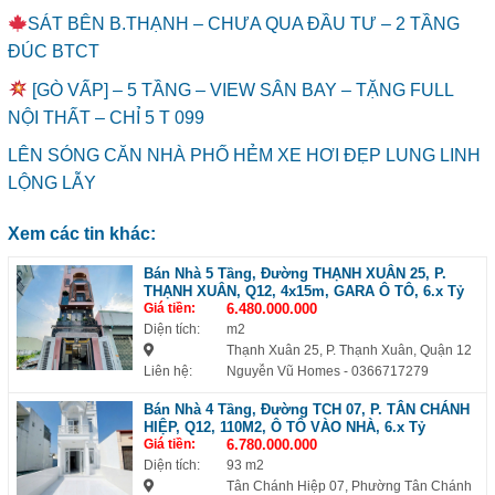
SÁT BÊN B.THẠNH – CHƯA QUA ĐẦU TƯ – 2 TẦNG
ĐÚC BTCT
[GÒ VẤP] – 5 TẦNG – VIEW SÂN BAY – TẶNG FULL
NỘI THẤT – CHỈ 5 T 099
LÊN SÓNG CĂN NHÀ PHỐ HẺM XE HƠI ĐẸP LUNG LINH
LỘNG LẪY
Xem các tin khác:
Bán Nhà 5 Tầng, Đường THẠNH XUÂN 25, P.
THẠNH XUÂN, Q12, 4x15m, GARA Ô TÔ, 6.x Tỷ
Giá tiền:
6.480.000.000
Diện tích:
m2
Thạnh Xuân 25, P. Thạnh Xuân, Quận 12
Liên hệ:
Nguyễn Vũ Homes
- 0366717279
Bán Nhà 4 Tầng, Đường TCH 07, P. TÂN CHÁNH
HIỆP, Q12, 110M2, Ô TÔ VÀO NHÀ, 6.x Tỷ
Giá tiền:
6.780.000.000
Diện tích:
93 m2
Tân Chánh Hiệp 07, Phường Tân Chánh