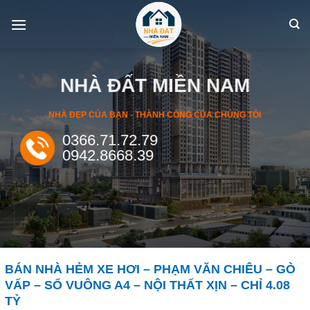
Skip
to
content
NHÀ ĐẤT MIỀN NAM
NHÀ ĐẸP CỦA BẠN - THÀNH CÔNG CỦA CHÚNG TÔI
0366.71.72.79
0942.8668.39
BÁN NHÀ HẺM XE HƠI – PHẠM VĂN CHIÊU – GÒ
VẤP – SỔ VUÔNG A4 – NỘI THẤT XỊN – CHỈ 4.08
TỶ