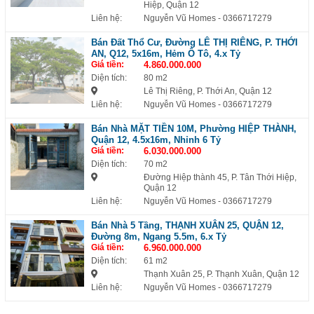
Hiệp, Quận 12
Liên hệ:
Nguyễn Vũ Homes
- 0366717279
Bán Đất Thổ Cư, Đường LÊ THỊ RIÊNG, P. THỚI
AN, Q12, 5x16m, Hẻm Ô Tô, 4.x Tỷ
Giá tiền:
4.860.000.000
Diện tích:
80 m2
Lê Thị Riêng, P. Thới An, Quận 12
Liên hệ:
Nguyễn Vũ Homes
- 0366717279
Bán Nhà MẶT TIỀN 10M, Phường HIỆP THÀNH,
Quận 12, 4.5x16m, Nhỉnh 6 Tỷ
Giá tiền:
6.030.000.000
Diện tích:
70 m2
Đường Hiệp thành 45, P. Tân Thới Hiệp,
Quận 12
Liên hệ:
Nguyễn Vũ Homes
- 0366717279
Bán Nhà 5 Tầng, THẠNH XUÂN 25, QUẬN 12,
Đường 8m, Ngang 5.5m, 6.x Tỷ
Giá tiền:
6.960.000.000
Diện tích:
61 m2
Thạnh Xuân 25, P. Thạnh Xuân, Quận 12
Liên hệ:
Nguyễn Vũ Homes
- 0366717279