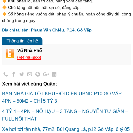
Khu phân lô, dân trí cao, hàng xóm cao tầng.
Chủ tặng hết nội thất xịn sò, đẳng cấp.
Sổ hồng riêng vuông đét, pháp lý chuẩn, hoàn công đầy đủ, công
chứng trong ngày.
Địa chỉ tài sản:
Phạm Văn Chiêu, P.14, Gò Vấp
Thông tin liên hệ
Vũ Nhà Phố
0942866839
Xem bài viết cùng Quận:
BÁN NHÀ GIÁ TỐT KHU ĐỐI DIỆN UBND P10 GÒ VẤP –
4PN – 50M2 – CHỈ 5 TỶ 3
4 TỶ 4 – 4PN – NỞ HẬU – 3 TẦNG – NGUYỄN TƯ GIẢN –
FULL NỘI THẤT
Xe hơi tới tận nhà, 77m2, Bùi Quang Là, p12 Gò Vấp, 6 tỷ 05