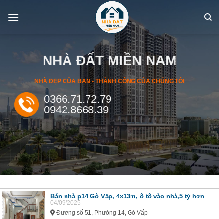
Skip
to
content
NHÀ ĐẤT MIỀN NAM
NHÀ ĐẸP CỦA BẠN - THÀNH CÔNG CỦA CHÚNG TÔI
0366.71.72.79
0942.8668.39
Bán nhà p14 Gò Vấp, 4x13m, ô tô vào nhà,5 tỷ hơn
04/09/2025
Đường số 51, Phường 14, Gò Vấp