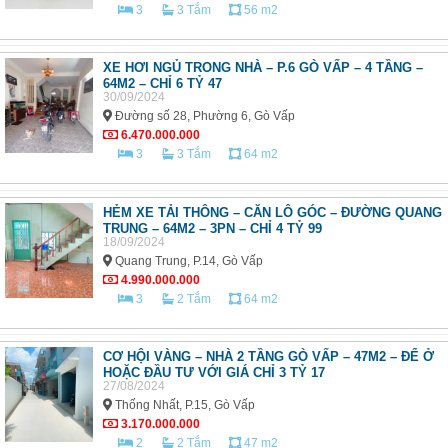
3
3 Tắm
56 m2
XE HƠI NGỦ TRONG NHÀ – P.6 GÒ VẤP – 4 TẦNG –
64M2 – CHỈ 6 TỶ 47
30/09/2024
Đường số 28, Phường 6, Gò Vấp
6.470.000.000
3
3 Tắm
64 m2
HẺM XE TẢI THÔNG – CĂN LÔ GÓC – ĐƯỜNG QUANG
TRUNG – 64M2 – 3PN – CHỈ 4 TỶ 99
18/09/2024
Quang Trung, P.14, Gò Vấp
4.990.000.000
3
2 Tắm
64 m2
CƠ HỘI VÀNG – NHÀ 2 TẦNG GÒ VẤP – 47M2 – ĐỂ Ở
HOẶC ĐẦU TƯ VỚI GIÁ CHỈ 3 TỶ 17
27/08/2024
Thống Nhất, P.15, Gò Vấp
3.170.000.000
2
2 Tắm
47 m2