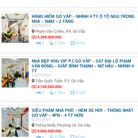
HÀNG HIẾM GÒ VẤP – NHỈNH 4 TỶ Ô TÔ NGỦ TRONG
NHÀ – 56M2 – 2 TẦNG
12/08/2024
Phạm Văn Chiêu, P.9, Gò Vấp
4.399.000.000
2
2 Tắm
56 m2
NHÀ ĐẸP KHU VIP P.1 GÒ VẤP – SÁT ĐẠI LỘ PHẠM
VĂN ĐỒNG – GIÁP BÌNH THẠNH – NỞ HẬU – NHỈNH 4
TỶ
23/07/2024
Trần Quốc Tuấn, P.1, Gò Vấp
4.740.000.000
2
2 Tắm
32 m2
SIÊU PHẨM NHÀ PHỐ – HẺM XE HƠI – THỐNG NHẤT
GÒ VẤP – 4PN – 4 TỶ HƠN
01/07/2024
Thống Nhất, Phường 16, Gò Vấp
4.600.000.000
4
3 Tắm
40 m2