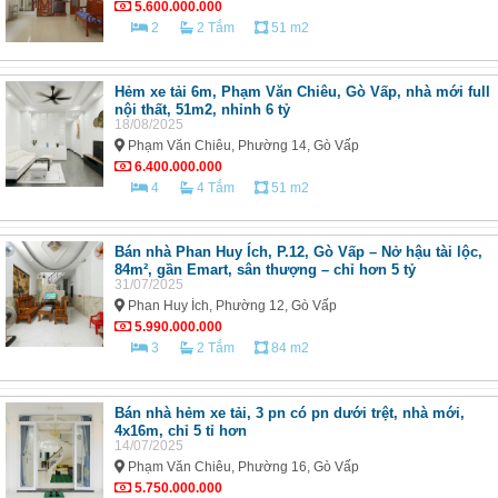
5.600.000.000
2
2 Tắm
51 m2
Hẻm xe tải 6m, Phạm Văn Chiêu, Gò Vấp, nhà mới full
nội thất, 51m2, nhỉnh 6 tỷ
18/08/2025
Phạm Văn Chiêu, Phường 14, Gò Vấp
6.400.000.000
4
4 Tắm
51 m2
Bán nhà Phan Huy Ích, P.12, Gò Vấp – Nở hậu tài lộc,
84m², gần Emart, sân thượng – chỉ hơn 5 tỷ
31/07/2025
Phan Huy Ích, Phường 12, Gò Vấp
5.990.000.000
3
2 Tắm
84 m2
Bán nhà hẻm xe tải, 3 pn có pn dưới trệt, nhà mới,
4x16m, chỉ 5 tỉ hơn
14/07/2025
Phạm Văn Chiêu, Phường 16, Gò Vấp
5.750.000.000