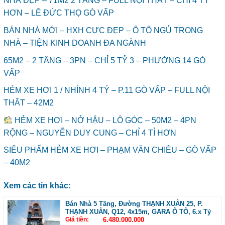
NHÀ ĐẸP – 71M2 2 TẦNG – FULL NỘI THẤT – CHỈ 4 TỶ
HƠN – LÊ ĐỨC THỌ GÒ VẤP
BÁN NHÀ MỚI – HXH CỰC ĐẸP – Ô TÔ NGỦ TRONG
NHÀ – TIỆN KINH DOANH ĐA NGÀNH
65M2 – 2 TẦNG – 3PN – CHỈ 5 TỶ 3 – PHƯỜNG 14 GÒ
VẤP
HẺM XE HƠI 1 / NHỈNH 4 TỶ – P.11 GÒ VẤP – FULL NỘI
THẤT – 42M2
HẺM XE HƠI – NỞ HẬU – LÔ GÓC – 50M2 – 4PN
RỘNG – NGUYỄN DUY CUNG – CHỈ 4 TỈ HƠN
SIÊU PHẨM HẺM XE HƠI – PHẠM VĂN CHIÊU – GÒ VẤP
– 40M2
Xem các tin khác:
Bán Nhà 5 Tầng, Đường THẠNH XUÂN 25, P.
THẠNH XUÂN, Q12, 4x15m, GARA Ô TÔ, 6.x Tỷ
Giá tiền:
6.480.000.000