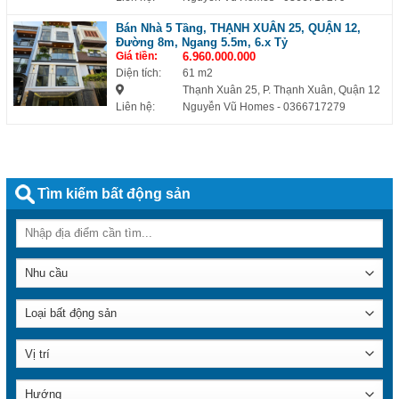
Bán Nhà 5 Tầng, THẠNH XUÂN 25, QUẬN 12,
Đường 8m, Ngang 5.5m, 6.x Tỷ
Giá tiền:
6.960.000.000
Diện tích:
61 m2
Thạnh Xuân 25, P. Thạnh Xuân, Quận 12
Liên hệ:
Nguyễn Vũ Homes
- 0366717279
Tìm kiếm bất động sản