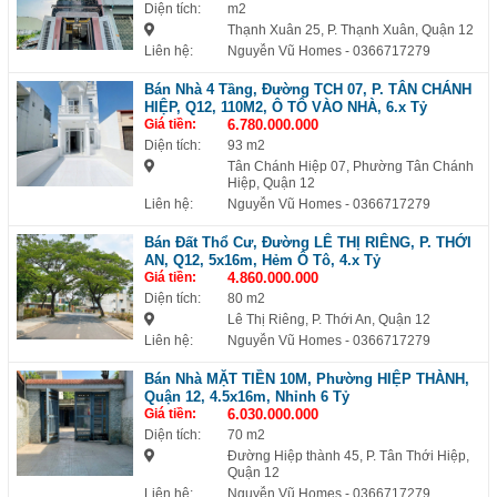
Diện tích:
m2
Thạnh Xuân 25, P. Thạnh Xuân, Quận 12
Liên hệ:
Nguyễn Vũ Homes
- 0366717279
Bán Nhà 4 Tầng, Đường TCH 07, P. TÂN CHÁNH
HIỆP, Q12, 110M2, Ô TÔ VÀO NHÀ, 6.x Tỷ
Giá tiền:
6.780.000.000
Diện tích:
93 m2
Tân Chánh Hiệp 07, Phường Tân Chánh
Hiệp, Quận 12
Liên hệ:
Nguyễn Vũ Homes
- 0366717279
Bán Đất Thổ Cư, Đường LÊ THỊ RIÊNG, P. THỚI
AN, Q12, 5x16m, Hẻm Ô Tô, 4.x Tỷ
Giá tiền:
4.860.000.000
Diện tích:
80 m2
Lê Thị Riêng, P. Thới An, Quận 12
Liên hệ:
Nguyễn Vũ Homes
- 0366717279
Bán Nhà MẶT TIỀN 10M, Phường HIỆP THÀNH,
Quận 12, 4.5x16m, Nhỉnh 6 Tỷ
Giá tiền:
6.030.000.000
Diện tích:
70 m2
Đường Hiệp thành 45, P. Tân Thới Hiệp,
Quận 12
Liên hệ:
Nguyễn Vũ Homes
- 0366717279