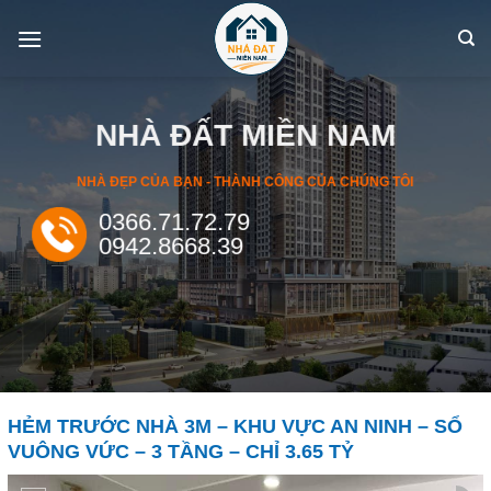
Skip
to
content
NHÀ ĐẤT MIỀN NAM
NHÀ ĐẸP CỦA BẠN - THÀNH CÔNG CỦA CHÚNG TÔI
0366.71.72.79
0942.8668.39
HẺM TRƯỚC NHÀ 3M – KHU VỰC AN NINH – SỔ
VUÔNG VỨC – 3 TẦNG – CHỈ 3.65 TỶ