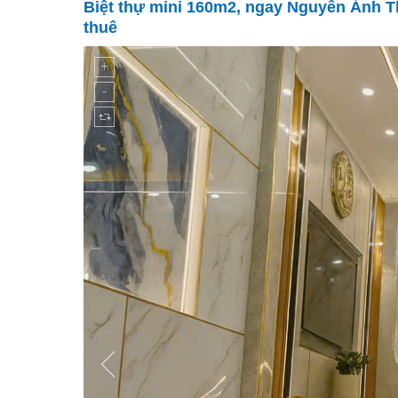
Biệt thự mini 160m2, ngay Nguyễn Ảnh Th
thuê