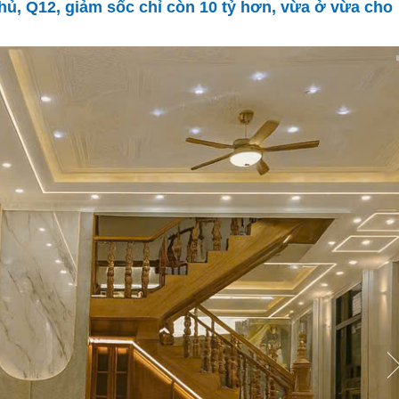
ủ, Q12, giảm sốc chỉ còn 10 tỷ hơn, vừa ở vừa cho