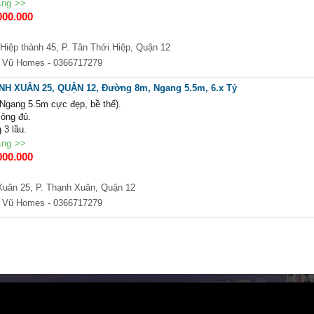
ng nhựa 10m xe tải tránh nhau.
ăng >>
 máy bia Tiger Lê Văn Khương, di chuyển sang Gò Vấp chỉ mất 2 phút.
000.000
riêng chính chủ.
. Tương lai quy hoạch mở đường rộng 30m, giá trị bất động sản tăng phi mã.
iệp thành 45, P. Tân Thới Hiệp, Quận 12
và làm việc chính chủ.
 Vũ Homes
- 0366717279
NH XUÂN 25, QUẬN 12, Đường 8m, Ngang 5.5m, 6.x Tỷ
(Ngang 5.5m cực đẹp, bề thế).
công đủ.
 3 lầu.
y đủ công năng tiện nghi.
ăng >>
ội thất cao cấp xịn xò như hình, dọn vào ở ngay.
000.000
 né nhau lướt êm.
tĩnh, an ninh.
Xuân 25, P. Thạnh Xuân, Quận 12
c tế và làm việc chính chủ.
 Vũ Homes
- 0366717279
THÔNG TIN
 68