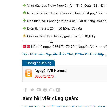
Vị trí đắc địa: Ngay Nguyễn Ảnh Thủ, Quận 12, Hẻm 8
Nhà mới cứng: 1 trệt 2 lầu sân thượng, 4 pn, 4 wc, ph
Đặc biệt: có 4 phòng trọ phía sau, lối đi riêng, thu n
Diện tích 7,9 x 20m, sổ hồng đầy đủ
Giá cực hời: 12,8 tỷ nay giảm chỉ còn 10,68q
————————-///————————-
Liên hệ ngay: 0366.71.72.79 ( Nguyễn Vũ Homes)
Địa chỉ tài sản:
Nguyễn Ảnh Thủ, P.Tân Chánh Hiệp ,
Thông tin liên hệ
Nguyễn Vũ Homes
0366717279
Xem bài viết cùng Quận: