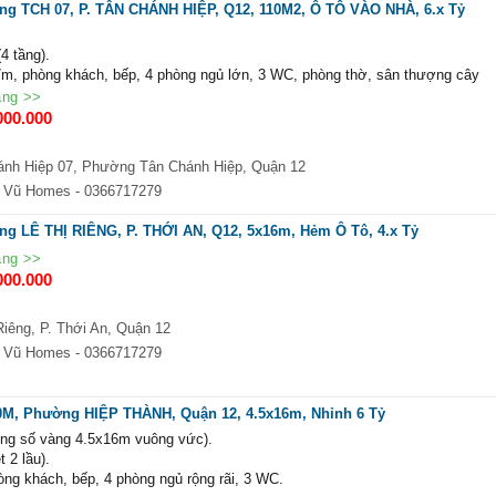
ng TCH 07, P. TÂN CHÁNH HIỆP, Q12, 110M2, Ô TÔ VÀO NHÀ, 6.x Tỷ
(4 tầng).
m, phòng khách, bếp, 4 phòng ngủ lớn, 3 WC, phòng thờ, sân thượng cây
ăng >>
h khu đô thị Hiệp Thành City, gần chợ TCH03-07, trường học các cấp. Khu ph
000.000
 chí bán về quê ở với con, tặng lại toàn bộ nội thất cao cấp xịn xò trong nhà
ánh Hiệp 07, Phường Tân Chánh Hiệp, Quận 12
ng, hoàn công đủ
 Vũ Homes
- 0366717279
và làm việc trực tiếp chính chủ.
ng LÊ THỊ RIÊNG, P. THỚI AN, Q12, 5x16m, Hẻm Ô Tô, 4.x Tỷ
ăng >>
000.000
Riêng, P. Thới An, Quận 12
 Vũ Homes
- 0366717279
M, Phường HIỆP THÀNH, Quận 12, 4.5x16m, Nhỉnh 6 Tỷ
ông số vàng 4.5x16m vuông vức).
t 2 lầu).
òng khách, bếp, 4 phòng ngủ rộng rãi, 3 WC.