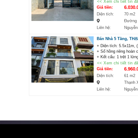
+ Vị trí: Mặt tiền đườ
<< Xem chi tiết tin đ
+ Ngay khu Metro, nhà
6.030.
Giá tiền:
+ Điểm mạch: Sổ hồng 
Diện tích:
70 m2
+ Đã công nhận lộ giới
Đường H
+ Liên hệ: để xem nhà 
Liên hệ:
Nguyễn
Bán Nhà 5 Tầng, THẠ
+ Diện tích: 5.5x11m, 
+ Sổ hồng riêng hoàn 
+ Kết cấu: 1 trệt 1 lửng
+ Thiết kế hiện đại, đầ
<< Xem chi tiết tin đ
+ Nội thất: Tặng Full n
6.960.
Giá tiền:
+ Đường nhựa 8m ô tô
Diện tích:
61 m2
+ Khu dân trí cao, yên 
Thạnh 
+ Liên hệ: xem nhà thự
Liên hệ:
Nguyễn
NHÀ ĐẤT MIỀN NAM