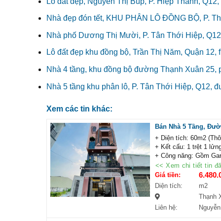
Lô đất đẹp, Nguyễn Thị Búp, P. Hiệp Thành, Q12, 
Nhà đẹp đón tết, KHU PHÂN LÔ ĐỒNG BỘ, P. Thới
Nhà phố Dương Thị Mười, P. Tân Thới Hiệp, Q12,
Lô đất đẹp khu đồng bộ, Trần Thị Năm, Quận 12, fu
Nhà 4 tầng, khu đồng bộ đường Thạnh Xuân 25, 
Nhà 5 tầng khu phân lô, P. Tân Thới Hiệp, Q12, đư
Xem các tin khác:
Bán Nhà 5 Tầng, Đườ
+ Diện tích: 60m2 (Th
+ Kết cấu: 1 trệt 1 lửn
+ Công năng: Gồm Gara
+ Vị trí: Ngay đầu TX2
<< Xem chi tiết tin đ
+ Điểm cộng: Thiết kế
6.480.
Giá tiền:
công chứng trong ngày
Diện tích:
m2
Thạnh 
Liên hệ:
Nguyễn