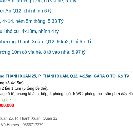
4x25m, đường 12m, có vỉa hè, 5.x tỷ
 An Q12, chỉ nhỉnh 6 tỷ
 4×14, hẻm 5m thông, 5.33 Tỷ
ll thổ cư, 4x18m, nhỉnh 4 tỷ
phường Thạnh Xuân, Q12, 60m2, Chỉ 6.x Tỉ
ờng 10m có vỉa hè, ô tô vào nhà, 5.97 tỷ
ng THẠNH XUÂN 25, P. THẠNH XUÂN, Q12, 4x15m, GARA Ô TÔ, 6.x Tỷ
ông số 4x15m).
g 2 lầu 1 tum (5 tầng bề thế).
ge ô tô, phòng khách, bếp, 4 phòng ngủ, 5 WC, phòng thờ, sân phơi đầy đủ
5, khu vực sầm uất bậc nhất Thới An.
ăng >>
 bởi thương hiệu Flappyhome cực kỳ đẳng cấp, sổ hồng hoàn công đầy đủ,
000.000
.
Xuân 25, P. Thạnh Xuân, Quận 12
 Vũ Homes
- 0366717279