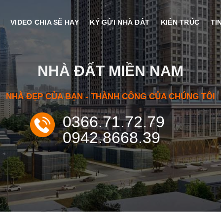
VIDEO CHIA SẼ HAY
KÝ GỬI NHÀ ĐẤT
KIẾN TRÚC
TI
NHÀ ĐẤT MIỀN NAM
NHÀ ĐẸP CỦA BẠN - THÀNH CÔNG CỦA CHÚNG TÔI
0366.71.72.79
0942.8668.39