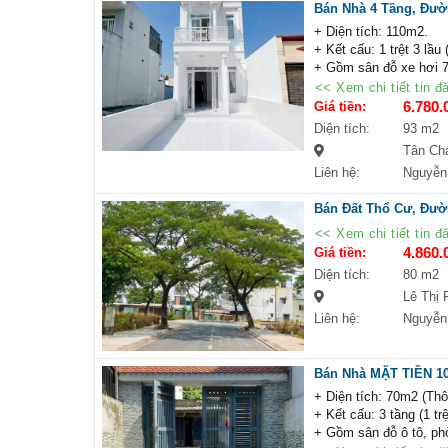
Bán Nhà 4 Tầng, Đườ
+ Diện tích: 110m2.
+ Kết cấu: 1 trệt 3 lầu 
+ Gồm sân đỗ xe hơi 7
xanh.
<< Xem chi tiết tin đ
+ Vị trí: Ngay sát vác
6.780.
Giá tiền:
lô an ninh.
Diện tích:
93 m2
+ Ưu đãi: Chủ nhà thiện
Tân Ch
+ Pháp lý: Sổ hồng riê
Liên hệ:
Nguyễn
+ Liên hệ: để xem nhà 
Bán Đất Thổ Cư, Đườ
<< Xem chi tiết tin đ
4.860.
Giá tiền:
Diện tích:
80 m2
Lê Thị 
Liên hệ:
Nguyễn
Bán Nhà MẶT TIỀN 10
+ Diện tích: 70m2 (Th
+ Kết cấu: 3 tầng (1 trệ
+ Gồm sân đỗ ô tô, ph