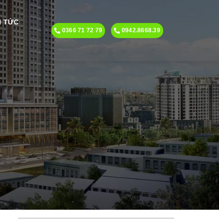
N TỨC
0366 71 72 79
0942.8668.39