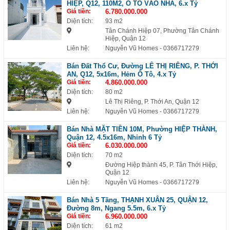
HIỆP, Q12, 110M2, Ô TÔ VÀO NHÀ, 6.x Tỷ
Giá tiền:
6.780.000.000
Diện tích:
93 m2
Tân Chánh Hiệp 07, Phường Tân Chánh
Hiệp, Quận 12
Liên hệ:
Nguyễn Vũ Homes
- 0366717279
Bán Đất Thổ Cư, Đường LÊ THỊ RIÊNG, P. THỚI
AN, Q12, 5x16m, Hẻm Ô Tô, 4.x Tỷ
Giá tiền:
4.860.000.000
Diện tích:
80 m2
Lê Thị Riêng, P. Thới An, Quận 12
Liên hệ:
Nguyễn Vũ Homes
- 0366717279
Bán Nhà MẶT TIỀN 10M, Phường HIỆP THÀNH,
Quận 12, 4.5x16m, Nhỉnh 6 Tỷ
Giá tiền:
6.030.000.000
Diện tích:
70 m2
Đường Hiệp thành 45, P. Tân Thới Hiệp,
Quận 12
Liên hệ:
Nguyễn Vũ Homes
- 0366717279
Bán Nhà 5 Tầng, THẠNH XUÂN 25, QUẬN 12,
Đường 8m, Ngang 5.5m, 6.x Tỷ
Giá tiền:
6.960.000.000
Diện tích:
61 m2