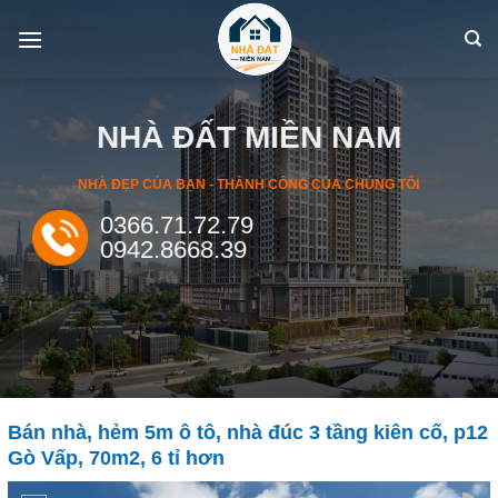
Skip
to
content
NHÀ ĐẤT MIỀN NAM
NHÀ ĐẸP CỦA BẠN - THÀNH CÔNG CỦA CHÚNG TÔI
0366.71.72.79
0942.8668.39
Bán nhà, hẻm 5m ô tô, nhà đúc 3 tầng kiên cố, p12
Gò Vấp, 70m2, 6 tỉ hơn