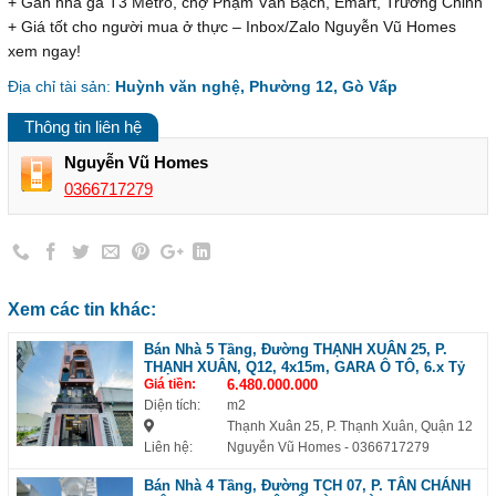
+ Gần nhà ga T3 Metro, chợ Phạm Văn Bạch, Emart, Trường Chinh
+ Giá tốt cho người mua ở thực – Inbox/Zalo Nguyễn Vũ Homes
xem ngay!
Địa chỉ tài sản:
Huỳnh văn nghệ, Phường 12, Gò Vấp
Thông tin liên hệ
Nguyễn Vũ Homes
0366717279
Xem các tin khác:
Bán Nhà 5 Tầng, Đường THẠNH XUÂN 25, P.
THẠNH XUÂN, Q12, 4x15m, GARA Ô TÔ, 6.x Tỷ
Giá tiền:
6.480.000.000
Diện tích:
m2
Thạnh Xuân 25, P. Thạnh Xuân, Quận 12
Liên hệ:
Nguyễn Vũ Homes
- 0366717279
Bán Nhà 4 Tầng, Đường TCH 07, P. TÂN CHÁNH