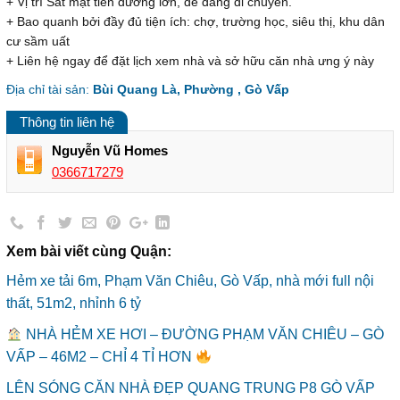
+ Vị trí Sát mặt tiền đường lớn, dễ dàng di chuyển.
+ Bao quanh bởi đầy đủ tiện ích: chợ, trường học, siêu thị, khu dân
cư sầm uất
+ Liên hệ ngay để đặt lịch xem nhà và sở hữu căn nhà ưng ý này
Địa chỉ tài sản:
Bùi Quang Là, Phường , Gò Vấp
Thông tin liên hệ
Nguyễn Vũ Homes
0366717279
Xem bài viết cùng Quận:
Hẻm xe tải 6m, Phạm Văn Chiêu, Gò Vấp, nhà mới full nội
thất, 51m2, nhỉnh 6 tỷ
NHÀ HẺM XE HƠI – ĐƯỜNG PHẠM VĂN CHIÊU – GÒ
VẤP – 46M2 – CHỈ 4 TỈ HƠN
LÊN SÓNG CĂN NHÀ ĐẸP QUANG TRUNG P8 GÒ VẤP