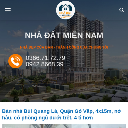
Skip
to
content
NHÀ ĐẤT MIỀN NAM
NHÀ ĐẸP CỦA BẠN - THÀNH CÔNG CỦA CHÚNG TÔI
0366.71.72.79
0942.8668.39
Bán nhà Bùi Quang Là, Quận Gò Vấp, 4x15m, nở
hậu, có phòng ngủ dưới trệt, 4 tỉ hơn