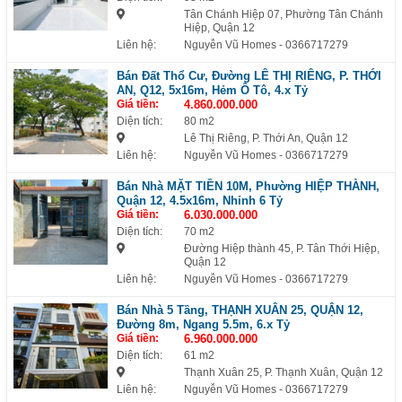
Tân Chánh Hiệp 07, Phường Tân Chánh
Hiệp, Quận 12
Liên hệ:
Nguyễn Vũ Homes
- 0366717279
Bán Đất Thổ Cư, Đường LÊ THỊ RIÊNG, P. THỚI
AN, Q12, 5x16m, Hẻm Ô Tô, 4.x Tỷ
Giá tiền:
4.860.000.000
Diện tích:
80 m2
Lê Thị Riêng, P. Thới An, Quận 12
Liên hệ:
Nguyễn Vũ Homes
- 0366717279
Bán Nhà MẶT TIỀN 10M, Phường HIỆP THÀNH,
Quận 12, 4.5x16m, Nhỉnh 6 Tỷ
Giá tiền:
6.030.000.000
Diện tích:
70 m2
Đường Hiệp thành 45, P. Tân Thới Hiệp,
Quận 12
Liên hệ:
Nguyễn Vũ Homes
- 0366717279
Bán Nhà 5 Tầng, THẠNH XUÂN 25, QUẬN 12,
Đường 8m, Ngang 5.5m, 6.x Tỷ
Giá tiền:
6.960.000.000
Diện tích:
61 m2
Thạnh Xuân 25, P. Thạnh Xuân, Quận 12
Liên hệ:
Nguyễn Vũ Homes
- 0366717279