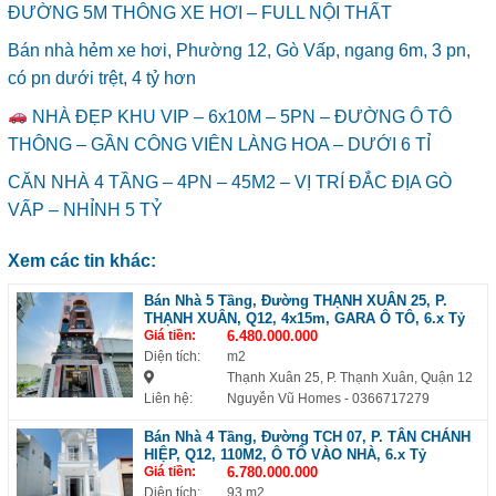
ĐƯỜNG 5M THÔNG XE HƠI – FULL NỘI THẤT
Bán nhà hẻm xe hơi, Phường 12, Gò Vấp, ngang 6m, 3 pn,
có pn dưới trệt, 4 tỷ hơn
NHÀ ĐẸP KHU VIP – 6x10M – 5PN – ĐƯỜNG Ô TÔ
THÔNG – GẦN CÔNG VIÊN LÀNG HOA – DƯỚI 6 TỈ
CĂN NHÀ 4 TẦNG – 4PN – 45M2 – VỊ TRÍ ĐẮC ĐỊA GÒ
VẤP – NHỈNH 5 TỶ
Xem các tin khác:
Bán Nhà 5 Tầng, Đường THẠNH XUÂN 25, P.
THẠNH XUÂN, Q12, 4x15m, GARA Ô TÔ, 6.x Tỷ
Giá tiền:
6.480.000.000
Diện tích:
m2
Thạnh Xuân 25, P. Thạnh Xuân, Quận 12
Liên hệ:
Nguyễn Vũ Homes
- 0366717279
Bán Nhà 4 Tầng, Đường TCH 07, P. TÂN CHÁNH
HIỆP, Q12, 110M2, Ô TÔ VÀO NHÀ, 6.x Tỷ
Giá tiền:
6.780.000.000
Diện tích:
93 m2